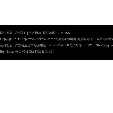
网站首页
|
关于我们
|
人才招聘
|
网站地图
|
订阅RSS
Copyright 2019
http://www.aokelai.com.cn
奥克莱蓄电池-奥克莱电池-广东奥克莱蓄电池(中
公司地址：广东省清远市 联系电话：400-161-9868 电子邮件：3842852692@qq.c
Built By
aokelai V2.2
海纳网络
技术支持